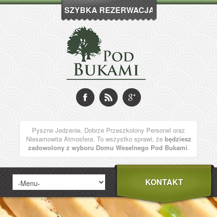
SZYBKA REZERWACJA
Pyszne Jedzenie, Dobrze Przeszkolony Personel oraz
Niesamowita Atmosfera. To wszystko sprawi, że
będziesz
zadowolony z wyboru Domu Weselnego Pod Bukami
.
KONTAKT