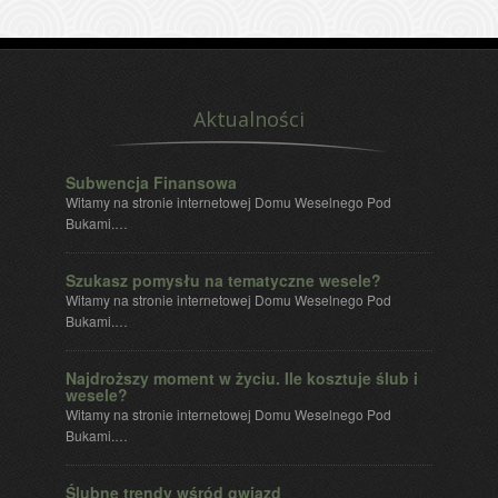
Aktualności
Subwencja Finansowa
Witamy na stronie internetowej Domu Weselnego Pod
Bukami.…
Szukasz pomysłu na tematyczne wesele?
Witamy na stronie internetowej Domu Weselnego Pod
Bukami.…
Najdroższy moment w życiu. Ile kosztuje ślub i
wesele?
Witamy na stronie internetowej Domu Weselnego Pod
Bukami.…
Ślubne trendy wśród gwiazd