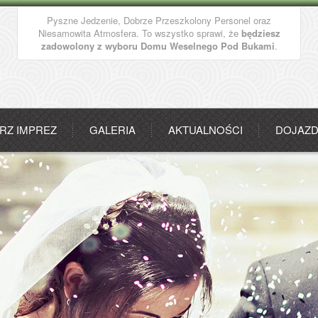
Pyszne Jedzenie, Dobrze Przeszkolony Personel oraz
Niesamowita Atmosfera. To wszystko sprawi, że
będziesz
zadowolony z wyboru Domu Weselnego Pod Bukami
.
RZ IMPREZ
GALERIA
AKTUALNOŚCI
DOJAZ