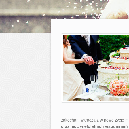
zakochani wkraczają w nowe życie ma
oraz moc wieloletnich wspomnień