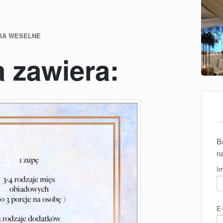
IA WESELNE
 zawiera:
B
n
Im
E-