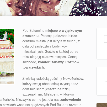
Pod Bukami to
miejsce o wyjątkowym
otoczeniu
. Posesja położona blisko
Sz
centrum miasta jest ukryta w zieleni, z
dala od sąsiedztwa budynków
mieszkalnych. Goście o każdej porze
roku ulegają czarowi miejsca. Cenią
swobodę,
komfort zabawy i rozmów
towarzyskich
.
Z wielką radością gościmy Nowożeńców,
którzy swoją obecnością czynią nasz
dom miejscem jeszcze bardziej
szczególnym. Miejscem, w którym
łżeńskie. Niezwykle cenne jest dla nas
zadowolenie
o chwilach wspólnie spędzonych Pod Bukami razem z