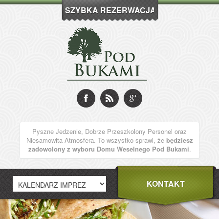
SZYBKA REZERWACJA
Pyszne Jedzenie, Dobrze Przeszkolony Personel oraz
Niesamowita Atmosfera. To wszystko sprawi, że
będziesz
zadowolony z wyboru Domu Weselnego Pod Bukami
.
KONTAKT