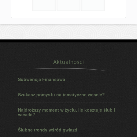
Aktualności
Subwencja Finansowa
Szukasz pomysłu na tematyczne wesele?
Najdroższy moment w życiu. Ile kosztuje ślub i
wesele?
Ślubne trendy wśród gwiazd