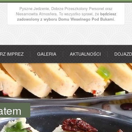
Pyszne Jedzenie, Dobrze Przeszkolony Personel oraz
Niesamowita Atmosfera. To wszystko sprawi, że
będziesz
zadowolony z wyboru Domu Weselnego Pod Bukami
.
RZ IMPREZ
GALERIA
AKTUALNOŚCI
DOJAZ
atem