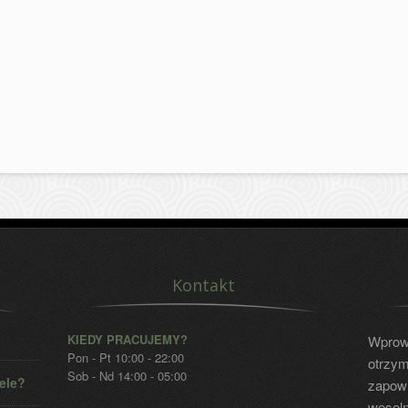
Kontakt
KIEDY PRACUJEMY?
Wprowa
Pon - Pt 10:00 - 22:00
otrzym
Sob - Nd 14:00 - 05:00
ele?
zapow
weseln