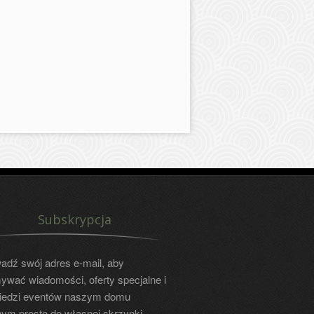
Subskrypcja
dź swój adres e-mail, aby
ywać wiadomości, oferty specjalne i
iedzi eventów naszym domu
ym prosto do własnej skrzynki