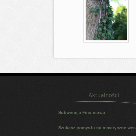
Aktualności
Subwencja Finansowa
Szukasz pomysłu na tematyczne wes