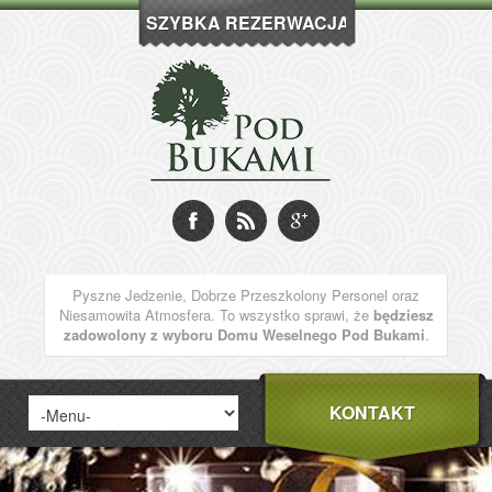
SZYBKA REZERWACJA
Pyszne Jedzenie, Dobrze Przeszkolony Personel oraz
Niesamowita Atmosfera. To wszystko sprawi, że
będziesz
zadowolony z wyboru Domu Weselnego Pod Bukami
.
KONTAKT